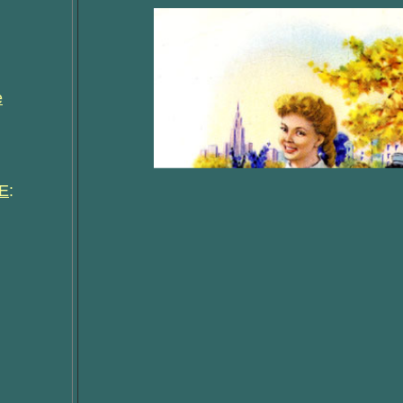
е
Е
: