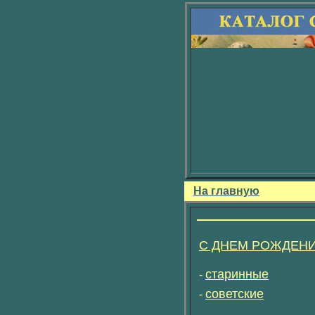
На главную
С ДНЕМ РОЖДЕН
старинные
-
советские
-