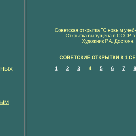
Советская открытка "С новым учеб
Открытка выпущена в СССР в 1
Художник Р.А. Достоян.
СОВЕТСКИЕ ОТКРЫТКИ К 1 С
ННЫХ
1
2
3
4
5
6
7
НЫМ