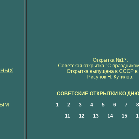
Открытка №17.
Советская открытка "С празднико
ННЫХ
Открытка выпущена в СССР в 1
Рисунок Н. Кутилов.
СОВЕТСКИЕ ОТКРЫТКИ КО ДН
НЫМ
1
2
3
4
5
6
7
8
11
12
13
14
15
1