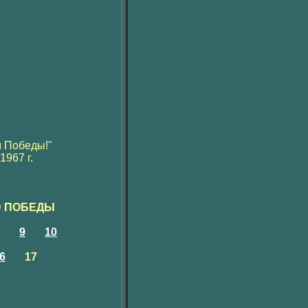
м Победы!"
967 г.
Ю ПОБЕДЫ
9
10
6
17