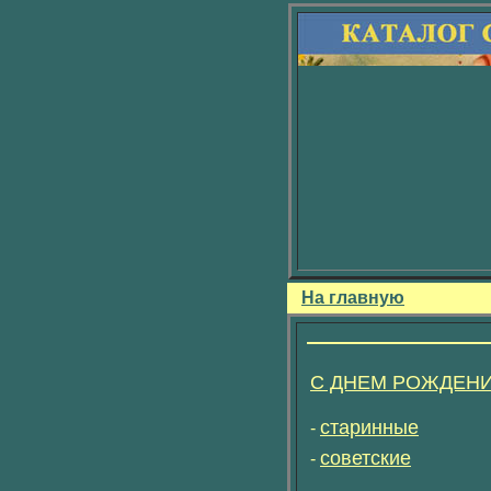
На главную
С ДНЕМ РОЖДЕН
старинные
-
советские
-